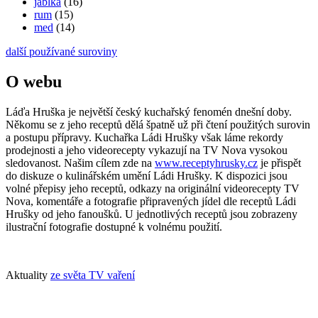
jablka
(16)
rum
(15)
med
(14)
další používané suroviny
O webu
Láďa Hruška je největší český kuchařský fenomén dnešní doby.
Někomu se z jeho receptů dělá špatně už při čtení použitých surovin
a postupu přípravy. Kuchařka Ládi Hrušky však láme rekordy
prodejnosti a jeho videorecepty vykazují na TV Nova vysokou
sledovanost. Našim cílem zde na
www.receptyhrusky.cz
je přispět
do diskuze o kulinářském umění Ládi Hrušky. K dispozici jsou
volné přepisy jeho receptů, odkazy na originální videorecepty TV
Nova, komentáře a fotografie připravených jídel dle receptů Ládi
Hrušky od jeho fanoušků. U jednotlivých receptů jsou zobrazeny
ilustrační fotografie dostupné k volnému použití.
Aktuality
ze světa TV vaření