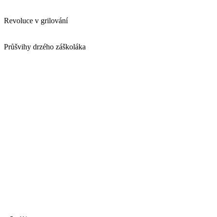
Revoluce v grilování
Průšvihy drzého záškoláka