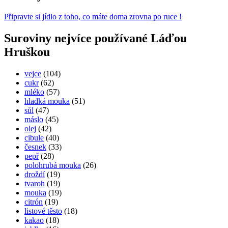
Připravte si jídlo z toho, co máte doma zrovna po ruce !
Suroviny nejvíce používané Láďou
Hruškou
vejce
(104)
cukr
(62)
mléko
(57)
hladká mouka
(51)
sůl
(47)
máslo
(45)
olej
(42)
cibule
(40)
česnek
(33)
pepř
(28)
polohrubá mouka
(26)
droždí
(19)
tvaroh
(19)
mouka
(19)
citrón
(19)
listové těsto
(18)
kakao
(18)