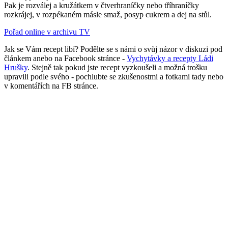
Pak je rozválej a kružátkem v čtverhraníčky nebo tříhraníčky
rozkrájej, v rozpékaném másle smaž, posyp cukrem a dej na stůl.
Pořad online v archivu TV
Jak se Vám recept libí? Podělte se s námi o svůj názor v diskuzi pod
článkem anebo na Facebook stránce -
Vychytávky a recepty Ládi
Hrušky
. Stejně tak pokud jste recept vyzkoušeli a možná trošku
upravili podle svého - pochlubte se zkušenostmi a fotkami tady nebo
v komentářích na FB stránce.