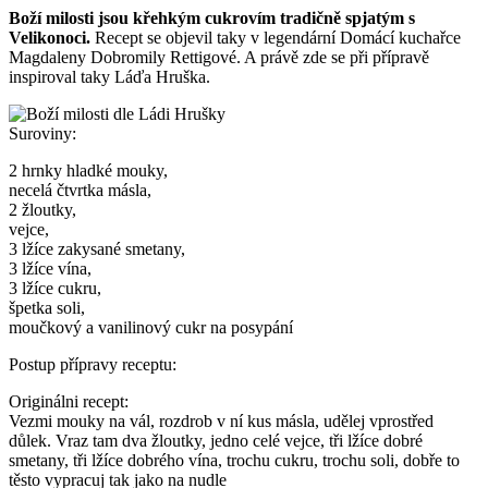
Boží milosti jsou křehkým cukrovím tradičně spjatým s
Velikonoci.
Recept se objevil taky v legendární Domácí kuchařce
Magdaleny Dobromily Rettigové. A právě zde se při přípravě
inspiroval taky Láďa Hruška.
Suroviny:
2 hrnky hladké mouky,
necelá čtvrtka másla,
2 žloutky,
vejce,
3 lžíce zakysané smetany,
3 lžíce vína,
3 lžíce cukru,
špetka soli,
moučkový a vanilinový cukr na posypání
Postup přípravy receptu:
Originálni recept:
Vezmi mouky na vál, rozdrob v ní kus másla, udělej vprostřed
důlek. Vraz tam dva žloutky, jedno celé vejce, tři lžíce dobré
smetany, tři lžíce dobrého vína, trochu cukru, trochu soli, dobře to
těsto vypracuj tak jako na nudle