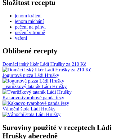
Složitost receptu
jenom krájení
jenom míchání
pečení na pánvi
pečení v troubě
vaření
Oblibené recepty
Domácí irský likér Ládi Hrušky za 210 Kč
Jogurtová pizza Ládi Hrušky
Tvarůžkový tatarák Ládi Hrušky
Kakaovo-tvarohové panda řezy
Vánoční štola Ládi Hrušky
Suroviny použité v receptech Ládi
Hrušky abecedně