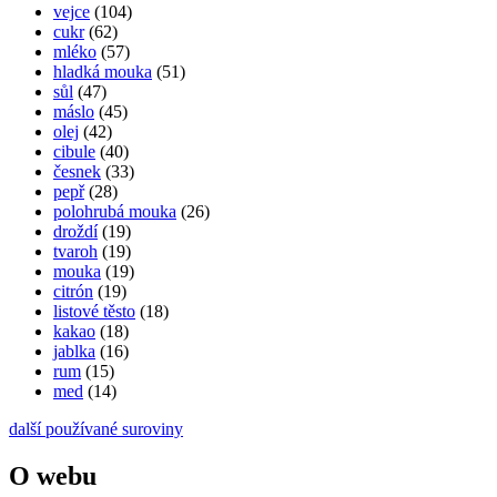
vejce
(104)
cukr
(62)
mléko
(57)
hladká mouka
(51)
sůl
(47)
máslo
(45)
olej
(42)
cibule
(40)
česnek
(33)
pepř
(28)
polohrubá mouka
(26)
droždí
(19)
tvaroh
(19)
mouka
(19)
citrón
(19)
listové těsto
(18)
kakao
(18)
jablka
(16)
rum
(15)
med
(14)
další používané suroviny
O webu