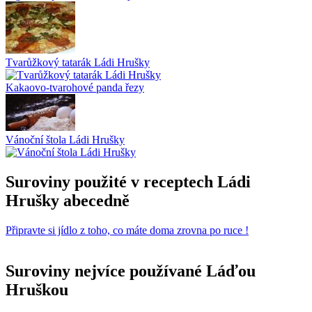
Tvarůžkový tatarák Ládi Hrušky
Kakaovo-tvarohové panda řezy
Vánoční štola Ládi Hrušky
Suroviny použité v receptech Ládi
Hrušky abecedně
Připravte si jídlo z toho, co máte doma zrovna po ruce !
Suroviny nejvíce používané Láďou
Hruškou