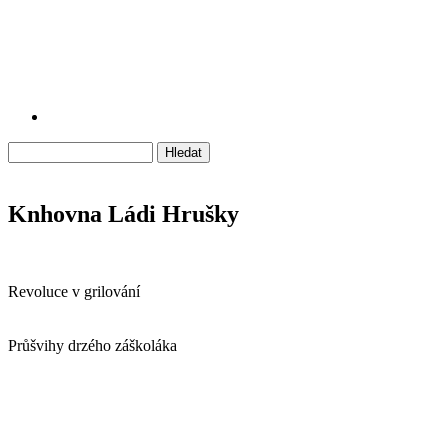
Hledat
Vyhledávání
Knhovna Ládi Hrušky
Revoluce v grilování
Průšvihy drzého záškoláka