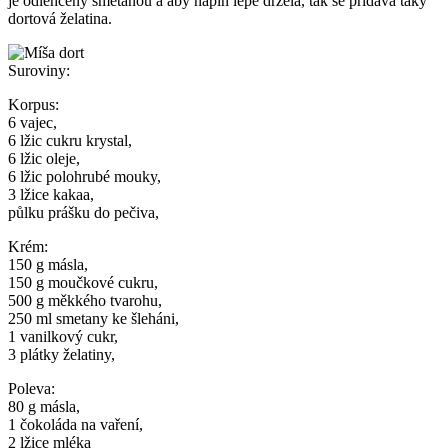
je odlehčený smetanou a aby náplň lépe držela, tak se přidává taky
dortová želatina.
Suroviny:
Korpus:
6 vajec,
6 lžic cukru krystal,
6 lžic oleje,
6 lžic polohrubé mouky,
3 lžice kakaa,
půlku prášku do pečiva,
Krém:
150 g másla,
150 g moučkové cukru,
500 g měkkého tvarohu,
250 ml smetany ke šleháni,
1 vanilkový cukr,
3 plátky želatiny,
Poleva:
80 g másla,
1 čokoláda na vaření,
2 lžice mléka