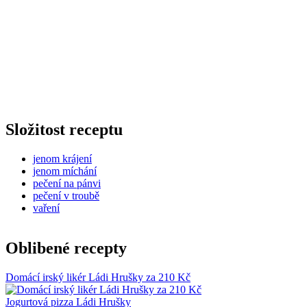
Složitost receptu
jenom krájení
jenom míchání
pečení na pánvi
pečení v troubě
vaření
Oblibené recepty
Domácí irský likér Ládi Hrušky za 210 Kč
Jogurtová pizza Ládi Hrušky