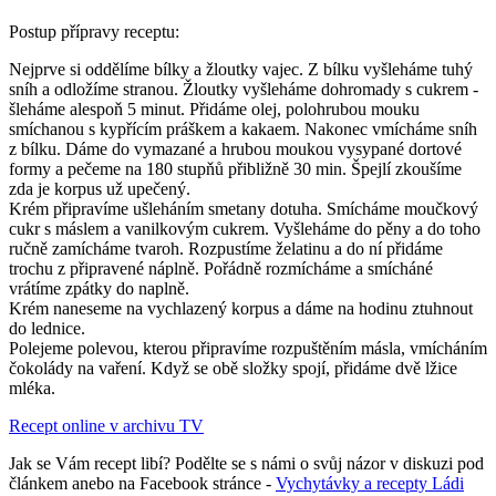
Postup přípravy receptu:
Nejprve si oddělíme bílky a žloutky vajec. Z bílku vyšleháme tuhý
sníh a odložíme stranou. Žloutky vyšleháme dohromady s cukrem -
šleháme alespoň 5 minut. Přidáme olej, polohrubou mouku
smíchanou s kypřícím práškem a kakaem. Nakonec vmícháme sníh
z bílku. Dáme do vymazané a hrubou moukou vysypané dortové
formy a pečeme na 180 stupňů přibližně 30 min. Špejlí zkoušíme
zda je korpus už upečený.
Krém připravíme ušleháním smetany dotuha. Smícháme moučkový
cukr s máslem a vanilkovým cukrem. Vyšleháme do pěny a do toho
ručně zamícháme tvaroh. Rozpustíme želatinu a do ní přidáme
trochu z připravené náplně. Pořádně rozmícháme a smícháné
vrátíme zpátky do naplně.
Krém naneseme na vychlazený korpus a dáme na hodinu ztuhnout
do lednice.
Polejeme polevou, kterou připravíme rozpuštěním másla, vmícháním
čokolády na vaření. Když se obě složky spojí, přidáme dvě lžice
mléka.
Recept online v archivu TV
Jak se Vám recept libí? Podělte se s námi o svůj názor v diskuzi pod
článkem anebo na Facebook stránce -
Vychytávky a recepty Ládi