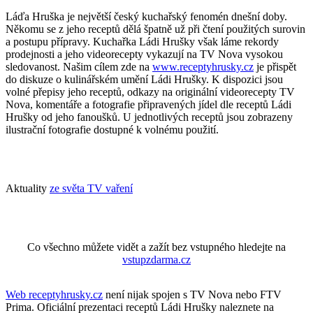
Láďa Hruška je největší český kuchařský fenomén dnešní doby.
Někomu se z jeho receptů dělá špatně už při čtení použitých surovin
a postupu přípravy. Kuchařka Ládi Hrušky však láme rekordy
prodejnosti a jeho videorecepty vykazují na TV Nova vysokou
sledovanost. Našim cílem zde na
www.receptyhrusky.cz
je přispět
do diskuze o kulinářském umění Ládi Hrušky. K dispozici jsou
volné přepisy jeho receptů, odkazy na originální videorecepty TV
Nova, komentáře a fotografie připravených jídel dle receptů Ládi
Hrušky od jeho fanoušků. U jednotlivých receptů jsou zobrazeny
ilustrační fotografie dostupné k volnému použití.
Aktuality
ze světa TV vaření
Co všechno můžete vidět a zažít bez vstupného hledejte na
vstupzdarma.cz
Web receptyhrusky.cz
není nijak spojen s TV Nova nebo FTV
Prima. Oficiální prezentaci receptů Ládi Hrušky naleznete na