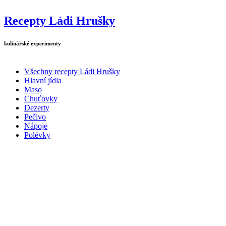
Přejít k hlavnímu obsahu
Recepty Ládi Hrušky
kulinářské experimenty
Všechny recepty Ládi Hrušky
Hlavní jídla
Hlavní menu
Maso
Chuťovky
Dezerty
Pečivo
Nápoje
Polévky