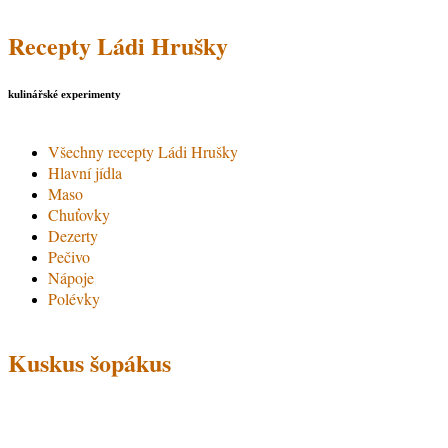
Přejít k hlavnímu obsahu
Recepty Ládi Hrušky
kulinářské experimenty
Všechny recepty Ládi Hrušky
Hlavní menu
Hlavní jídla
Maso
Chuťovky
Dezerty
Pečivo
Nápoje
Polévky
Kuskus šopákus