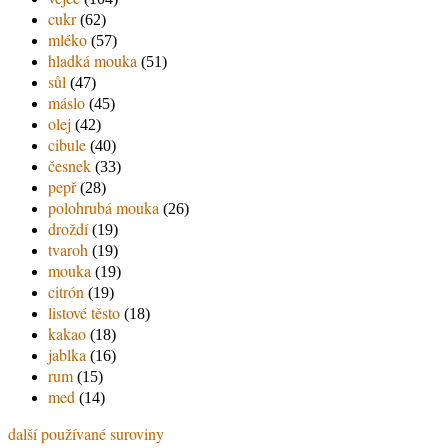
cukr
(62)
mléko
(57)
hladká mouka
(51)
sůl
(47)
máslo
(45)
olej
(42)
cibule
(40)
česnek
(33)
pepř
(28)
polohrubá mouka
(26)
droždí
(19)
tvaroh
(19)
mouka
(19)
citrón
(19)
listové těsto
(18)
kakao
(18)
jablka
(16)
rum
(15)
med
(14)
další používané suroviny