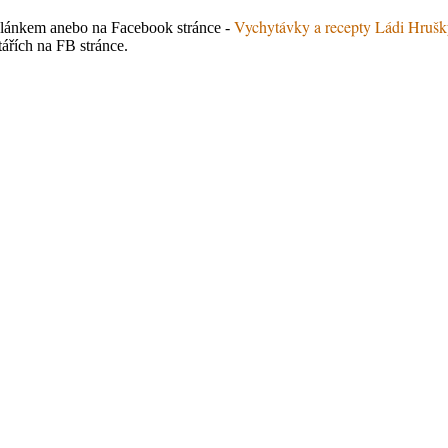
Vychytávky a recepty Ládi Hruš
d článkem anebo na Facebook stránce -
ářích na FB stránce.