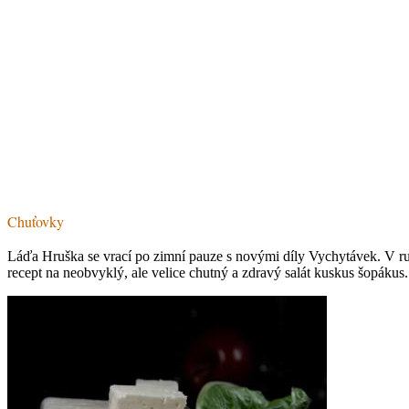
Chuťovky
Láďa Hruška se vrací po zimní pauze s novými díly Vychytávek. V rubr
recept na neobvyklý, ale velice chutný a zdravý salát kuskus šopákus.