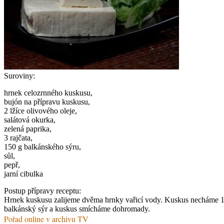
Suroviny:
hrnek celozrnného kuskusu,
bujón na přípravu kuskusu,
2 lžíce olivového oleje,
salátová okurka,
zelená paprika,
3 rajčata,
150 g balkánského sýru,
sůl,
pepř,
jarní cibulka
Postup přípravy receptu:
Hrnek kuskusu zalijeme dvěma hrnky vařicí vody. Kuskus necháme 10 
balkánský sýr a kuskus smícháme dohromady.
Pořad online v archivu TV