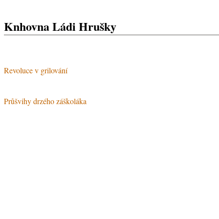
Vyhledávání
Knhovna Ládi Hrušky
Revoluce v grilování
Průšvihy drzého záškoláka