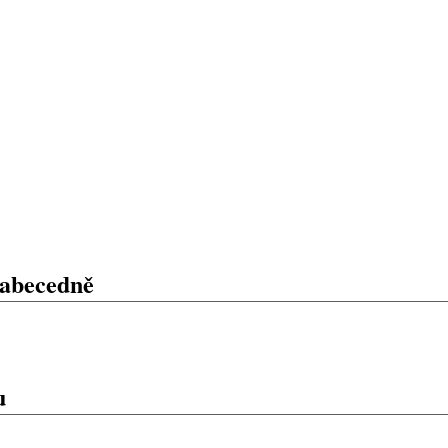
 abecedně
u