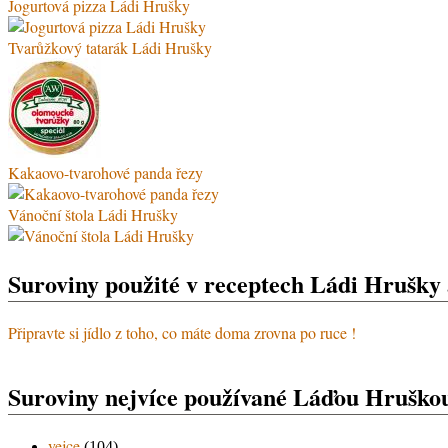
Jogurtová pizza Ládi Hrušky
Tvarůžkový tatarák Ládi Hrušky
Kakaovo-tvarohové panda řezy
Vánoční štola Ládi Hrušky
Suroviny použité v receptech Ládi Hrušky
Připravte si jídlo z toho, co máte doma zrovna po ruce !
Suroviny nejvíce používané Láďou Hruško
vejce
(104)