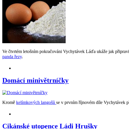
Ve čtvrtém letošním pokračováni Vychytávek Láďa ukáže jak připravit
panda řezy
.​
Domácí minivětrníčky
Kromě
kelímkových langošů
se v prvním říjnovém díle Vychytávek p
Cikánské utopence Ládi Hrušky