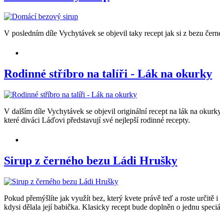
V posledním díle Vychytávek se objevil taky recept jak si z bezu čern
Rodinné stříbro na talíři - Lák na okurky
V dalším díle Vychytávek se objevil originální recept na lák na okurk
které diváci Láďovi představují své nejlepší rodinné recepty.
Sirup z černého bezu Ládi Hrušky
Pokud přemýšlíte jak využít bez, který kvete právě teď a roste určitě
kdysi dělala její babička. Klasicky recept bude doplněn o jednu speciá