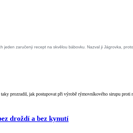
ch
jeden zaručený recept na skvělou bábovku. Nazval ji Jágrovka, protož
aky prozradil, jak postupovat při výrobě rýmovníkového sirupu proti 
ez droždí a bez kynutí