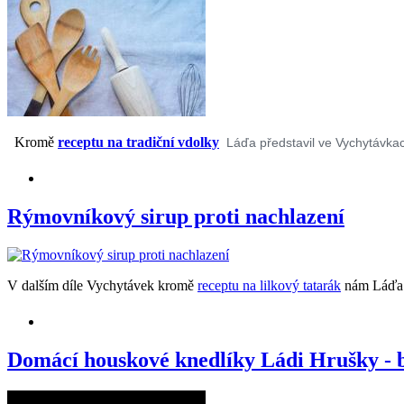
Kromě
receptu na tradiční vdolky
Láďa představil ve Vychytávka
Rýmovníkový sirup proti nachlazení
V dalším díle Vychytávek kromě
receptu na lilkový tatarák
nám Láďa t
Domácí houskové knedlíky Ládi Hrušky - b