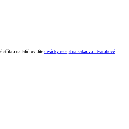
tříbro na talíři uvidíte
divácky recept na kakaovo - tvarohové