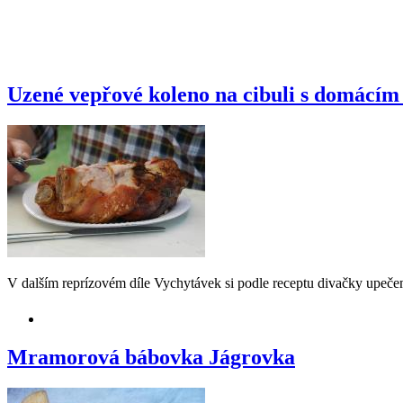
Uzené vepřové koleno na cibuli s domácím
V dalším reprízovém díle Vychytávek si podle receptu divačky upeč
Mramorová bábovka Jágrovka