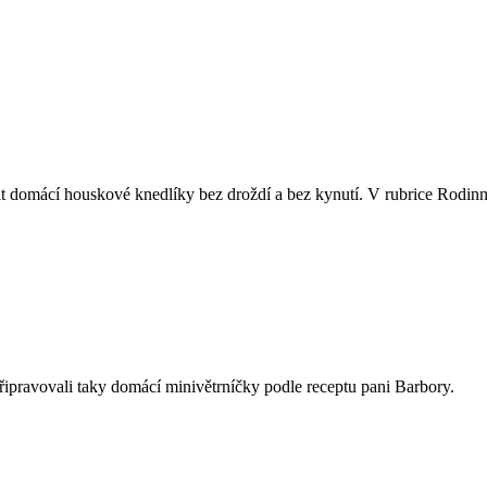
 domácí houskové knedlíky bez droždí a bez kynutí. V rubrice Rodinné s
řipravovali taky domácí minivětrníčky podle receptu pani Barbory.