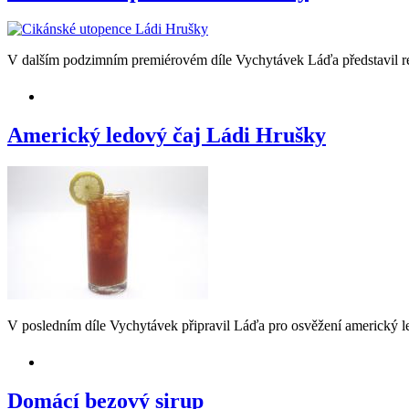
V dalším podzimním premiérovém díle Vychytávek Láďa představil re
Americký ledový čaj Ládi Hrušky
V posledním díle Vychytávek připravil Láďa pro osvěžení americký l
Domácí bezový sirup