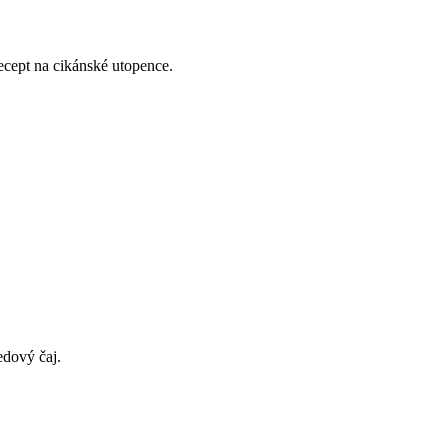
cept na cikánské utopence.
edový čaj.